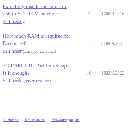
Forcefully install Discourse on
256 or 512 RAM machine
9
1748
27.09.2016
Self-hosting
How much RAM is required for
Discourse?
17
5194
18.09.2023
Self-hosting
unsupported-install
3G RAM + 1G Partition Swap -
is it enough?
16
1722
04.06.2022
Self-hosting
server-resources
Главная
Категории
Рекомендации