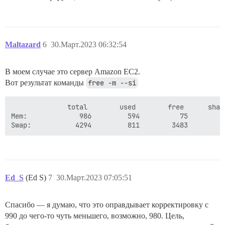
Maltazard
6
30.Март.2023 06:32:54
В моем случае это сервер Amazon EC2.
Вот результат команды
free -m --si
              total        used        free      shar
Mem:             986         594          75         
Ed_S
(Ed S)
7
30.Март.2023 07:05:51
Спасибо — я думаю, что это оправдывает корректировку с
990 до чего-то чуть меньшего, возможно, 980. Цель,