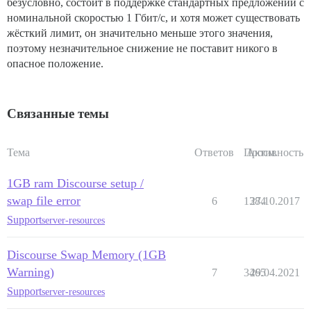
безусловно, состоит в поддержке стандартных предложений с
номинальной скоростью 1 Гбит/с, и хотя может существовать
жёсткий лимит, он значительно меньше этого значения,
поэтому незначительное снижение не поставит никого в
опасное положение.
Связанные темы
Тема
Ответов
Просм.
Активность
1GB ram Discourse setup /
swap file error
6
1384
27.10.2017
Support
server-resources
Discourse Swap Memory (1GB
Warning)
7
3465
29.04.2021
Support
server-resources