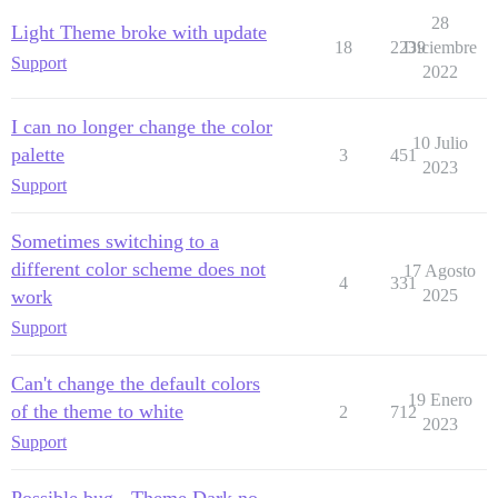
28
Light Theme broke with update
18
2239
Diciembre
Support
2022
I can no longer change the color
10 Julio
palette
3
451
2023
Support
Sometimes switching to a
different color scheme does not
17 Agosto
4
331
work
2025
Support
Can't change the default colors
19 Enero
of the theme to white
2
712
2023
Support
Possible bug - Theme Dark no