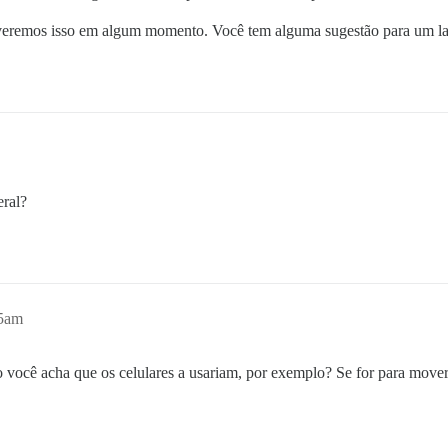
lveremos isso em algum momento. Você tem alguma sugestão para um l
eral?
45am
cê acha que os celulares a usariam, por exemplo? Se for para mover, 