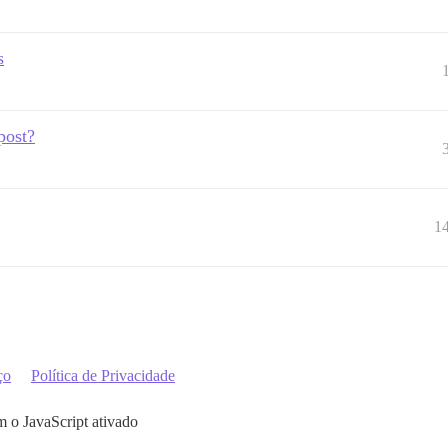
s
post?
1
ço
Política de Privacidade
m o JavaScript ativado