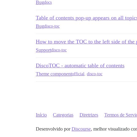
Bug
docs
Table of contents pop-up appears on all topic
Bug
disco-toc
How to move the TOC to the left side of the 
Support
disco-toc
DiscoTOC - automatic table of contents
Theme component
official
,
disco-toc
Início
Categorias
Diretrizes
Termos de Servi
Desenvolvido por
Discourse
, melhor visualizado co