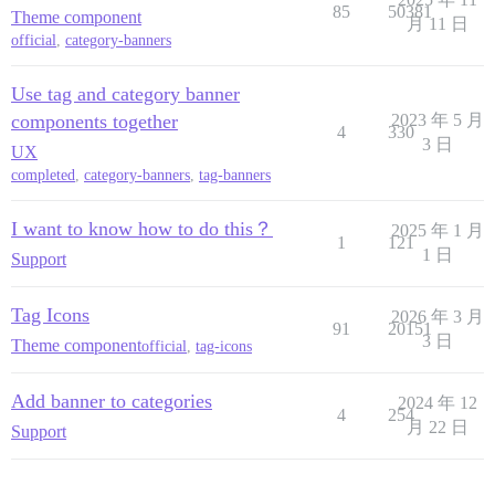
85
50381
Theme component
月 11 日
official
,
category-banners
Use tag and category banner
components together
2023 年 5 月
4
330
3 日
UX
completed
,
category-banners
,
tag-banners
I want to know how to do this？
2025 年 1 月
1
121
1 日
Support
Tag Icons
2026 年 3 月
91
20151
3 日
Theme component
official
,
tag-icons
Add banner to categories
2024 年 12
4
254
月 22 日
Support