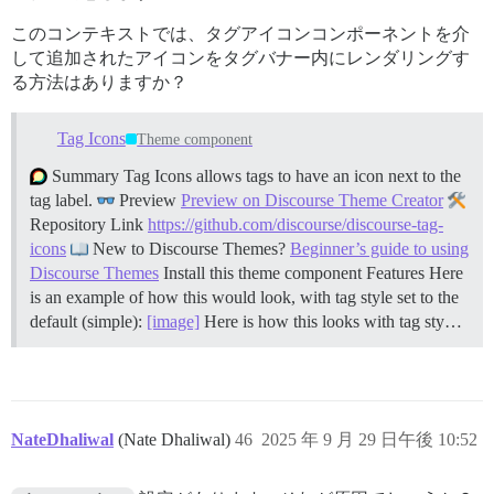
このコンテキストでは、タグアイコンコンポーネントを介
して追加されたアイコンをタグバナー内にレンダリングす
る方法はありますか？
Tag Icons
Theme component
Summary Tag Icons allows tags to have an icon next to the
tag label.
Preview
Preview on Discourse Theme Creator
Repository Link
https://github.com/discourse/discourse-tag-
icons
New to Discourse Themes?
Beginner’s guide to using
Discourse Themes
Install this theme component
Features Here
is an example of how this would look, with tag style set to the
default (simple):
[image]
Here is how this looks with tag sty…
NateDhaliwal
(Nate Dhaliwal)
46
2025 年 9 月 29 日午後 10:52