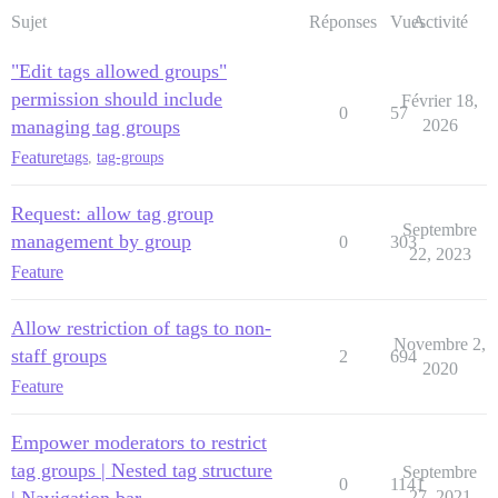
Sujet
Réponses
Vues
Activité
"Edit tags allowed groups"
permission should include
Février 18,
0
57
managing tag groups
2026
Feature
tags
,
tag-groups
Request: allow tag group
Septembre
management by group
0
303
22, 2023
Feature
Allow restriction of tags to non-
Novembre 2,
staff groups
2
694
2020
Feature
Empower moderators to restrict
tag groups | Nested tag structure
Septembre
0
1141
| Navigation bar
27, 2021