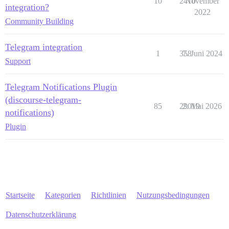
10
2410
November
integration?
2022
Community Building
Telegram integration
1
358
7. Juni 2024
Support
Telegram Notifications Plugin
(discourse-telegram-
85
29019
2. Mai 2026
notifications)
Plugin
Startseite
Kategorien
Richtlinien
Nutzungsbedingungen
Datenschutzerklärung