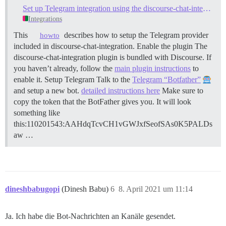
Set up Telegram integration using the discourse-chat-integration plugin
Integrations
This
describes how to setup the Telegram provider
howto
included in discourse-chat-integration.
Enable the plugin The
discourse-chat-integration plugin is bundled with Discourse. If
you haven’t already, follow the
main plugin instructions
to
enable it.
Setup Telegram Talk to the
Telegram “Botfather”
and setup a new bot.
detailed instructions here
Make sure to
copy the token that the BotFather gives you. It will look
something like
this:110201543:AAHdqTcvCH1vGWJxfSeofSAs0K5PALDs
aw …
dineshbabugopi
(Dinesh Babu)
6
8. April 2021 um 11:14
Ja. Ich habe die Bot-Nachrichten an Kanäle gesendet.