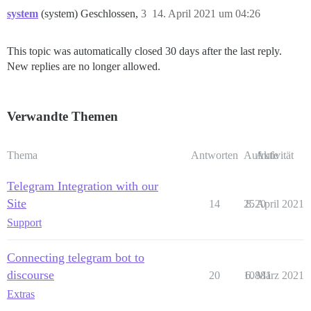
system
(system) Geschlossen,
3
14. April 2021 um 04:26
This topic was automatically closed 30 days after the last reply.
New replies are no longer allowed.
Verwandte Themen
Thema
Antworten
Aufrufe
Aktivität
Telegram Integration with our
Site
14
2520
8. April 2021
Support
Connecting telegram bot to
discourse
20
10881
6. März 2021
Extras