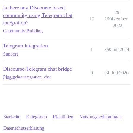
Is there any Discourse based
29.
community using Telegram chat
10
2411
November
integration?
2022
Community Building
Telegram integration
1
359
7. Juni 2024
Support
Discourse-Telegram chat bridge
0
95
7. Juli 2026
Plugin
chat-integration
,
chat
Startseite
Kategorien
Richtlinien
Nutzungsbedingungen
Datenschutzerklärung