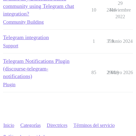
29
community using Telegram chat
10
2410
Noviembre
integration?
2022
Community Building
Telegram integration
1
359
7 Junio 2024
Support
Telegram Notifications Plugin
(discourse-telegram-
85
29019
2 Mayo 2026
notifications)
Plugin
Inicio
Categorías
Directrices
Términos del servicio