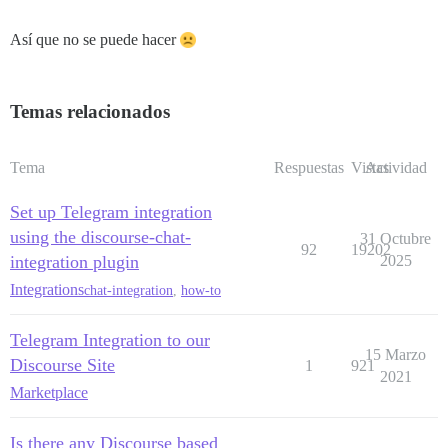
Así que no se puede hacer
Temas relacionados
Tema
Respuestas
Vistas
Actividad
Set up Telegram integration
using the discourse-chat-
31 Octubre
92
19202
integration plugin
2025
Integrations
chat-integration
,
how-to
Telegram Integration to our
15 Marzo
Discourse Site
1
921
2021
Marketplace
Is there any Discourse based