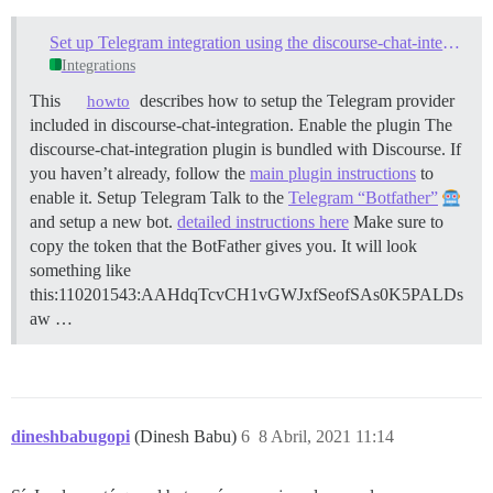
Set up Telegram integration using the discourse-chat-integration plugin
Integrations
This
describes how to setup the Telegram provider
howto
included in discourse-chat-integration.
Enable the plugin The
discourse-chat-integration plugin is bundled with Discourse. If
you haven’t already, follow the
main plugin instructions
to
enable it.
Setup Telegram Talk to the
Telegram “Botfather”
and setup a new bot.
detailed instructions here
Make sure to
copy the token that the BotFather gives you. It will look
something like
this:110201543:AAHdqTcvCH1vGWJxfSeofSAs0K5PALDs
aw …
dineshbabugopi
(Dinesh Babu)
6
8 Abril, 2021 11:14