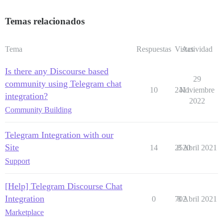
Temas relacionados
Tema
Respuestas
Vistas
Actividad
Is there any Discourse based
29
community using Telegram chat
10
2411
Noviembre
integration?
2022
Community Building
Telegram Integration with our
Site
14
2520
8 Abril 2021
Support
[Help] Telegram Discourse Chat
Integration
0
702
8 Abril 2021
Marketplace