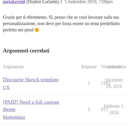
metakermit
(Dražen Lučanin)
3
5 Settembre 2019, 7:09pm
Grazie per il riferimento. Sì, penso che se vuoi lavorare sulla tua
personalizzazione, non deve per forza essere un tema predefinito
perfetto nei pixel
Argomenti correlati
Argomento
Risposte
Visualizzazioni
Attività
Discourse Sketch template
Dicembre
2
2182
18, 2016
UX
[PAID] Need a full custom
Febbraio 1,
theme
2
915
2020
Marketplace