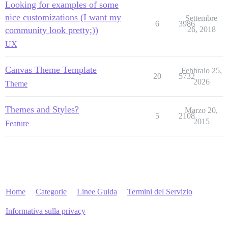
Looking for examples of some
nice customizations (I want my
Settembre
6
3986
community look pretty;))
26, 2018
UX
Canvas Theme Template
Febbraio 25,
20
5732
2026
Theme
Themes and Styles?
Marzo 20,
5
2108
2015
Feature
Home
Categorie
Linee Guida
Termini del Servizio
Informativa sulla privacy