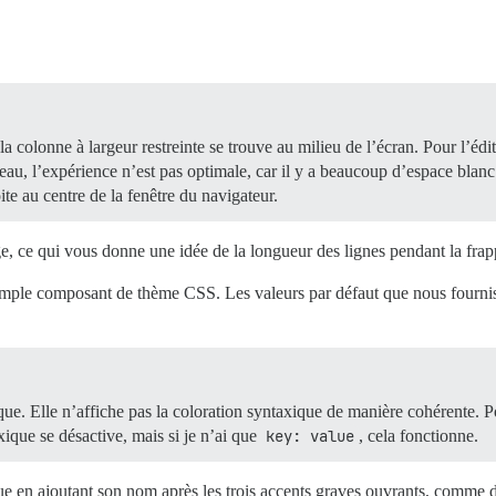
 colonne à largeur restreinte se trouve au milieu de l’écran. Pour l’éditio
au, l’expérience n’est pas optimale, car il y a beaucoup d’espace blanc i
ite au centre de la fenêtre du navigateur.
age, ce qui vous donne une idée de la longueur des lignes pendant la frap
mple composant de thème CSS. Les valeurs par défaut que nous fournis
ue. Elle n’affiche pas la coloration syntaxique de manière cohérente. 
axique se désactive, mais si je n’ai que
key: value
, cela fonctionne.
e en ajoutant son nom après les trois accents graves ouvrants, comme d