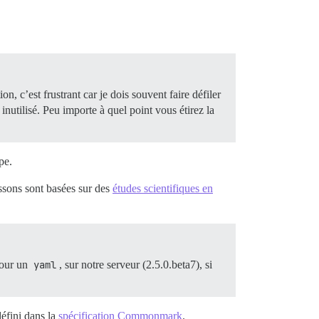
n, c’est frustrant car je dois souvent faire défiler
nutilisé. Peu importe à quel point vous étirez la
pe.
sons sont basées sur des
études scientifiques en
Pour un
yaml
, sur notre serveur (2.5.0.beta7), si
éfini dans la
spécification Commonmark
.