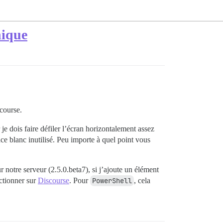
nique
scourse.
 je dois faire défiler l’écran horizontalement assez
ce blanc inutilisé. Peu importe à quel point vous
ur notre serveur (2.5.0.beta7), si j’ajoute un élément
ctionner sur
Discourse
. Pour
PowerShell
, cela