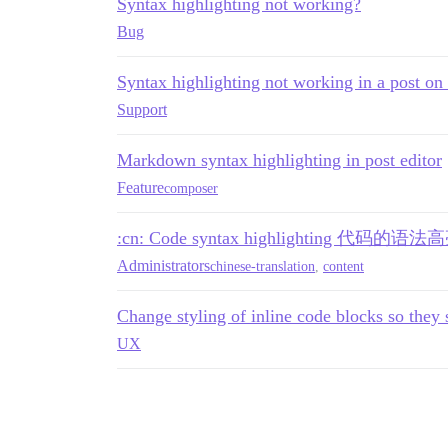
Syntax highlighting not working?
Bug
Syntax highlighting not working in a post on
Support
Markdown syntax highlighting in post editor
Feature
composer
:cn: Code syntax highlighting 代码的语法
Administrators
chinese-translation
,
content
Change styling of inline code blocks so they
UX