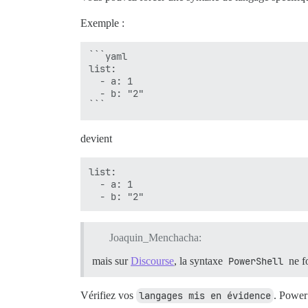
Exemple :
```yaml

list:

  - a: 1

  - b: "2"

```
devient
list:

  - a: 1

Joaquin_Menchacha:
mais sur
Discourse
, la syntaxe
PowerShell
ne f
Vérifiez vos
langages mis en évidence
. PowerS