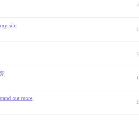
 my site
1
1
高亮
 stand out more
1