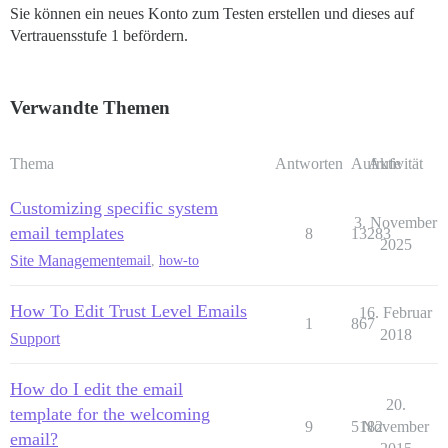
Sie können ein neues Konto zum Testen erstellen und dieses auf
Vertrauensstufe 1 befördern.
Verwandte Themen
Thema
Antworten
Aufrufe
Aktivität
Customizing specific system
3. November
email templates
8
13283
2025
Site Management
email
,
how-to
How To Edit Trust Level Emails
16. Februar
1
867
2018
Support
How do I edit the email
20.
template for the welcoming
9
5182
November
email?