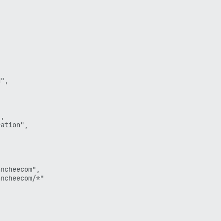
",

,

ation",

ncheecom",

ncheecom/*"
