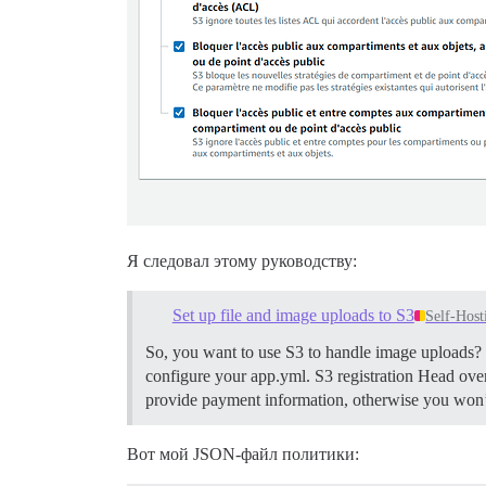
Я следовал этому руководству:
Set up file and image uploads to S3
Self-Host
So, you want to use S3 to handle image uploads? H
configure your app.yml.
S3 registration Head ove
provide payment information, otherwise you won’t 
Вот мой JSON-файл политики: