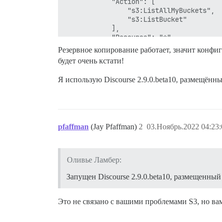
            "Action": [

                "s3:ListAllMyBuckets",

                "s3:ListBucket"

            ],

            "Resource": "*"

        }

Резервное копирование работает, значит конфиг
    ]

будет очень кстати!
Я использую Discourse 2.9.0.beta10, размещённы
pfaffman
(Jay Pfaffman)
2
03.Ноябрь.2022 04:23:
Оливье Ламбер:
Запущен Discourse 2.9.0.beta10, размещенный 
Это не связано с вашими проблемами S3, но в