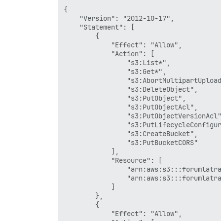
{

    "Version": "2012-10-17",

    "Statement": [

        {

            "Effect": "Allow",

            "Action": [

                "s3:List*",

                "s3:Get*",

                "s3:AbortMultipartUpload
                "s3:DeleteObject",

                "s3:PutObject",

                "s3:PutObjectAcl",

                "s3:PutObjectVersionAcl"
                "s3:PutLifecycleConfigur
                "s3:CreateBucket",

                "s3:PutBucketCORS"

            ],

            "Resource": [

                "arn:aws:s3:::forumlatra
                "arn:aws:s3:::forumlatra
            ]

        },

        {

            "Effect": "Allow",
