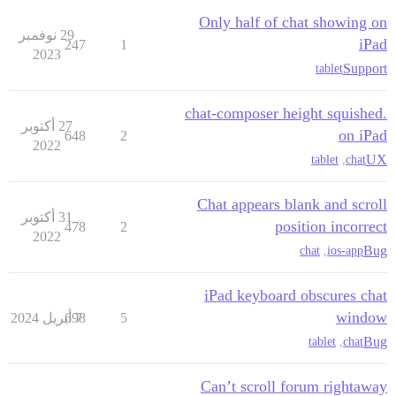
Only half of chat showing on
29 نوفمبر
iPad
247
1
2023
Support
tablet
.chat-composer height squished
27 أكتوبر
on iPad
648
2
2022
UX
tablet
,
chat
Chat appears blank and scroll
31 أكتوبر
position incorrect
478
2
2022
Bug
chat
,
ios-app
iPad keyboard obscures chat
window
5
7 أبريل 2024
698
Bug
tablet
,
chat
Can’t scroll forum rightaway