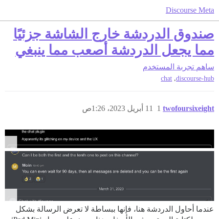
Discourse Meta
صندوق الدردشة خارج الشاشة جزئيًا
مما يجعل الدردشة أصعب مما ينبغي
ساهم
تجربة المستخدم
,
chat
discourse-hub
twofoursixeight
1
11 أبريل 2023، 1:26ص
عندما أحاول الدردشة هنا، فإنها ببساطة لا تعرض الرسالة بشكل