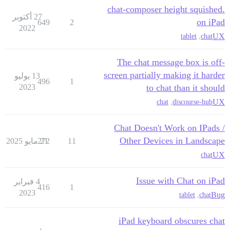
.chat-composer height squished
27 أكتوبر
on iPad
649
2
2022
UX
tablet
,
chat
The chat message box is off-
screen partially making it harder
13 يوليو
496
1
2023
to chat than it should
UX
chat
,
discourse-hub
Chat Doesn't Work on IPads /
Other Devices in Landscape
11
21 مايو 2025
272
UX
chat
Issue with Chat on iPad
4 فبراير
416
1
2023
Bug
tablet
,
chat
iPad keyboard obscures chat