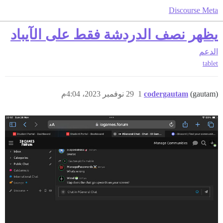
Discourse Meta
يظهر نصف الدردشة فقط على الآيباد
الدعم
tablet
(gautam)
codergautam
1
29 نوفمبر 2023، 4:04م