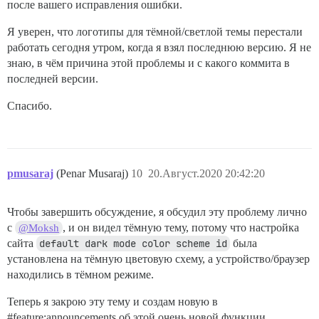
после вашего исправления ошибки.
Я уверен, что логотипы для тёмной/светлой темы перестали
работать сегодня утром, когда я взял последнюю версию. Я не
знаю, в чём причина этой проблемы и с какого коммита в
последней версии.
Спасибо.
pmusaraj
(Penar Musaraj)
10
20.Август.2020 20:42:20
Чтобы завершить обсуждение, я обсудил эту проблему лично
с
, и он видел тёмную тему, потому что настройка
@Moksh
сайта
default dark mode color scheme id
была
установлена на тёмную цветовую схему, а устройство/браузер
находились в тёмном режиме.
Теперь я закрою эту тему и создам новую в
#feature:announcements
об этой очень новой функции.