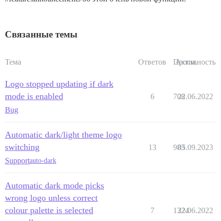
Связанные темы
Тема
Ответов
Просм.
Активность
Logo stopped updating if dark
mode is enabled
6
708
22.06.2022
Bug
Automatic dark/light theme logo
switching
13
983
05.09.2023
Support
auto-dark
Automatic dark mode picks
wrong logo unless correct
colour palette is selected
7
1324
22.06.2022