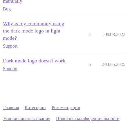
manually
Bug
Why is my community using
the dark mode logo in light
4
1100
08.08.2022
mode?
Support
Dark mode logo doesn't work
6
240
03.05.2025
Support
Главная
Категории
Рекомендации
Условия использования
Политика конфиденциальности