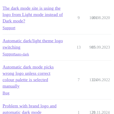
The dark mode site is using the
logo from Light mode instead of
9
1601
20.08.2020
Dark mode?
Support
Automatic dark/light theme logo
switching
13
983
05.09.2023
Support
auto-dark
Automatic dark mode picks
wrong logo unless correct
colour palette is selected
7
1324
22.06.2022
manually
Bug
Problem with brand logo and
automatic dark mode
1
120
21.11.2024