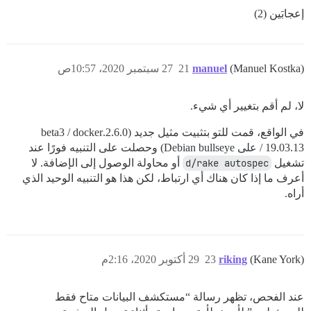
إعجابَين (2)
(Manuel Kostka)
manuel
21
27 سبتمبر 2020، 10:57ص
لا، لم أقم بتغيير أي شيء.
في الواقع، قمت للتو بتثبيت مثيل جديد (2.6.0.beta3 / docker
19.03.13 / على Debian bullseye) وحصلت على التنبيه فورًا عند
تشغيل
d/rake autospec
أو محاولة الوصول إلى الإضافة. لا
أعرف ما إذا كان هناك أي ارتباط، لكن هذا هو التنبيه الوحيد الذي
أراه.
(Kane York)
riking
23
29 أكتوبر 2020، 2:16م
عند الفحص، تظهر رسالة “مستكشف البيانات متاح فقط