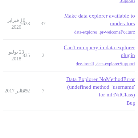
Support
Make data explorer available to
10 فبراير
moderators
5628
37
2020
Feature
data-explorer
,
pr-welcome
Can't run query in data explorer
23 يوليو
plugin
835
2
2018
Support
dev-install
,
data-explorer
Data Explorer NoMethodError
(undefined method `username'
7
9 يناير 2017
1632
for nil:NilClass)
Bug