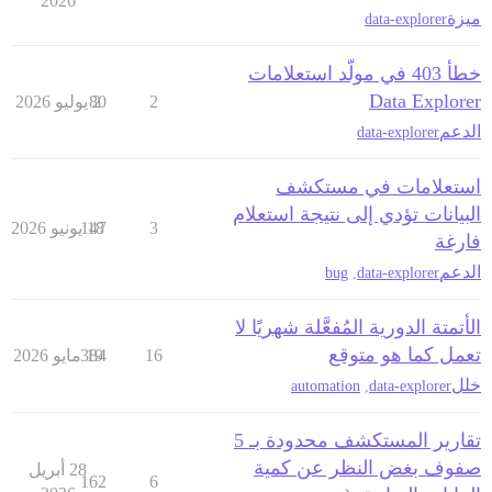
2026
ميزة
data-explorer
خطأ 403 في مولّد استعلامات
Data Explorer
2
2 يوليو 2026
80
الدعم
data-explorer
استعلامات في مستكشف
البيانات تؤدي إلى نتيجة استعلام
3
18 يونيو 2026
147
فارغة
الدعم
bug
,
data-explorer
الأتمتة الدورية المُفعَّلة شهريًا لا
تعمل كما هو متوقع
16
19 مايو 2026
384
خلل
automation
,
data-explorer
تقارير المستكشف محدودة بـ 5
صفوف بغض النظر عن كمية
28 أبريل
162
6