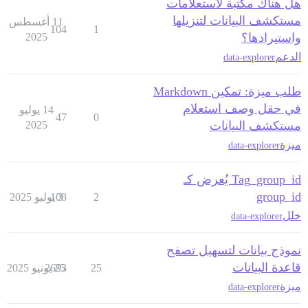
هل هناك مكتبة لاستعلامات
مستكشف البيانات لتنزيلها
11 أغسطس
104
1
واستيرادها؟
2025
الدعم
data-explorer
طلب ميزة: تمكين Markdown
في حقل وصف استعلام
14 يوليو
47
0
مستكشف البيانات
2025
ميزة
data-explorer
Tag_group_id يُعرض كـ
group_id
2
3 يوليو 2025
108
خلل
data-explorer
نموذج بيانات لتسهيل تصفح
قاعدة البيانات
25
25 يونيو 2025
2693
ميزة
data-explorer