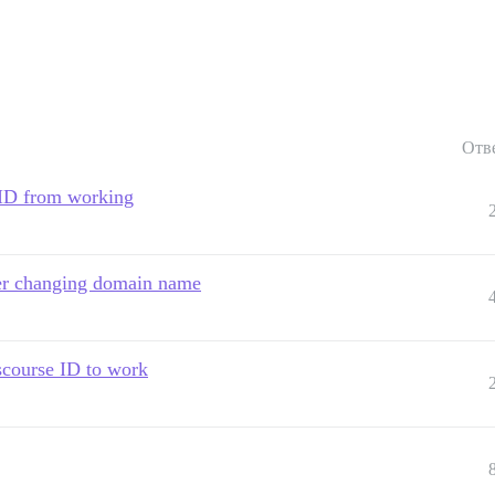
Отв
ID from working
fter changing domain name
scourse ID to work