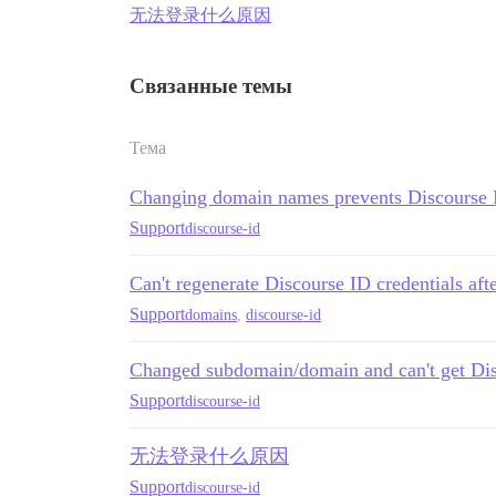
无法登录什么原因
Связанные темы
Тема
Changing domain names prevents Discourse 
Support
discourse-id
Can't regenerate Discourse ID credentials a
Support
domains
,
discourse-id
Changed subdomain/domain and can't get Di
Support
discourse-id
无法登录什么原因
Support
discourse-id