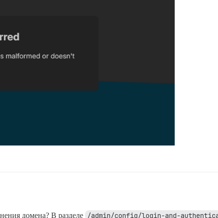
енения домена? В разделе
/admin/config/login-and-authentic