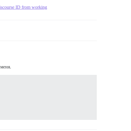
scourse ID from working
 меня.