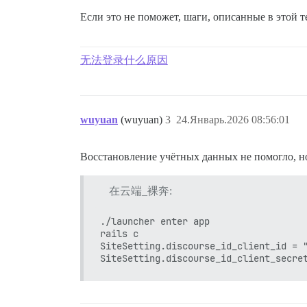
Если это не поможет, шаги, описанные в этой 
无法登录什么原因
wuyuan
(wuyuan)
3
24.Январь.2026 08:56:01
Восстановление учётных данных не помогло, но
在云端_裸奔:
./launcher enter app

rails c

SiteSetting.discourse_id_client_id = "