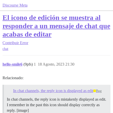
Discourse Meta
El icono de edición se muestra al
responder a un mensaje de chat que
acabas de editar
Contribuir
Error
chat
hello-smile6
(9pfs)
1
18 Agosto, 2023 21:30
Relacionado:
In chat channels, the reply icon is displayed as edit
Bug
In chat channels, the reply icon is mistakenly displayed as edit.
I remember in the past this icon should display correctly as
reply. [image]