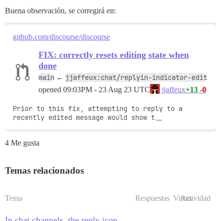
Buena observación, se corregirá en:
github.com/discourse/discourse
FIX: correctly resets editing state when
done
main
jjaffeux:chat/replyin-indicator-edit
←
opened
09:03PM - 23 Aug 23 UTC
+13
-0
jjaffeux
Prior to this fix, attempting to reply to a 
recently edited message would show t
…
4 Me gusta
Temas relacionados
Tema
Respuestas
Vistas
Actividad
In chat channels, the reply icon