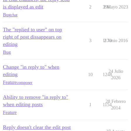
is displayed as edit
2
396
2 Mayo 2023
Bug
chat
The "replied to user" on top
right of post dissappears on
3
1170
2 Junio 2016
editing
Bug
Change "in reply to" when
24 Julio
editing
10
1248
2026
Feature
composer
Ability to remove "in reply to"
28 Febrero
when editing posts
1
1154
2014
Feature
Reply doesn't clear the edit post