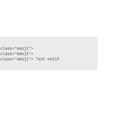
class="emoji">

class="emoji">

class="emoji"> Test notif
