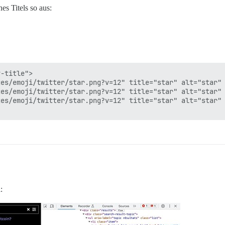
s Titels so aus:
-title">

es/emoji/twitter/star.png?v=12" title="star" alt="star" 
es/emoji/twitter/star.png?v=12" title="star" alt="star" 
es/emoji/twitter/star.png?v=12" title="star" alt="star" 
: