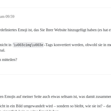
 um 09:59
erdefiniertes Emoji ist, das Sie Ihrer Website hinzugefügt haben (es hat 
nicht in
\u003cimg\u003e
-Tags konvertiert werden, obwohl sie in me
nal.
 mitteilen?
 den Emojis auf meiner Seite auch etwas seltsam ist, was damit zusamm
icht in ein Bild umgewandelt wird – sondern so bleibt, wie sie ist? – da