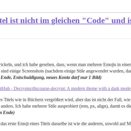
el ist nicht im gleichen "Code" und i
ckeln, und ich habe gesehen, dass, wenn man mehrere Emojis in einem T
 sind einige Screenshots (nachdem einige Stile angewendet wurden, damit
 Ende, Entschuldigung, neues Konto darf nur 1 Bild)
tHub - Decryptu/discourse-decrypt: A modern theme with a dark mode
nes Titels wie in Büchern vergrößert wird, aber das ist nicht der Fall, w
nders. Ich habe mehrere Stile ausprobiert (rem, px, align), damit es di
m Ende)
das erste Emoji eines Titels dasselbe ist wie die anderen, sowohl auf 