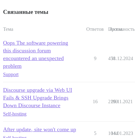
Связанные темы
Тема
Ответов
Просм.
Активность
Oops The software powering
this discussion forum
encountered an unexpected
9
458
31.12.2024
problem
Support
Discourse upgrade via Web UI
Fails & SSH Upgrade Brings
16
2199
26.11.2021
Down Discourse Instance
Self-hosting
After update, site won't come up
5
1044
14.01.2023
Self-hosting