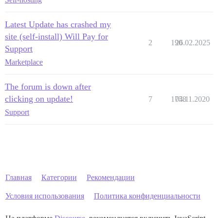
Latest Update has crashed my
site (self-install) Will Pay for
2
190
26.02.2025
Support
Marketplace
The forum is down after
clicking on update!
7
1758
04.11.2020
Support
Главная
Категории
Рекомендации
Условия использования
Политика конфиденциальности