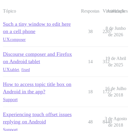
Tópico
Respostas
Visualizações
Atividade
Such a tiny window to edit here
8 de Junho
on a cell phone
38
2207
de 2026
UX
composer
Discourse composer and Firefox
19 de Abril
on Android tablet
14
312
de 2025
UX
tablet
,
fixed
How to access topic title box on
16 de Julho
Android in the app?
18
1727
de 2018
Support
Experiencing touch offset issues
3 de Agosto
replying on Android
48
8440
de 2018
Support