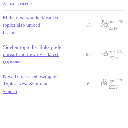
Announcements
Make new watched/tracked
Febbraio 28,
topics also unread
13
2458
2019
Feature
Sidebar topic list links prefer
Aprile 12,
unread and new over latest
92
4360
2023
UX
sidebar
New Topics is showing all
Giugno 13,
Topics New & unread
6
164
2026
Support