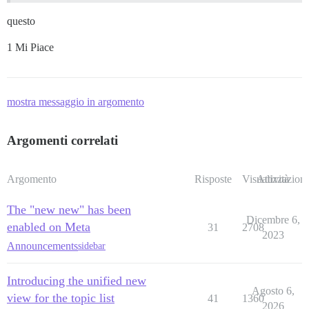
questo
1 Mi Piace
mostra messaggio in argomento
Argomenti correlati
Argomento
Risposte
Visualizzazioni
Attività
The "new new" has been
Dicembre 6,
enabled on Meta
31
2708
2023
Announcements
sidebar
Introducing the unified new
Agosto 6,
view for the topic list
41
1360
2026