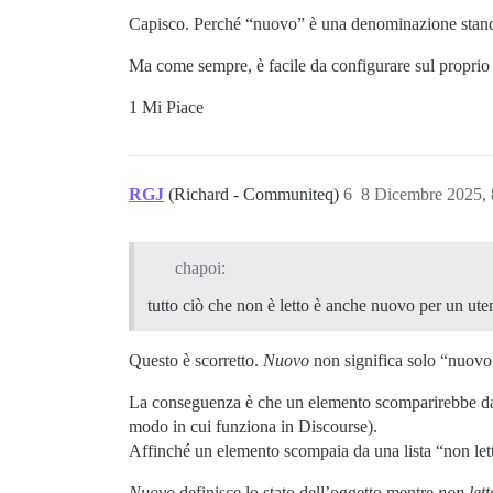
Capisco. Perché “nuovo” è una denominazione standard
Ma come sempre, è facile da configurare sul proprio
1 Mi Piace
RGJ
(Richard - Communiteq)
6
8 Dicembre 2025,
chapoi:
tutto ciò che non è letto è anche nuovo per un ute
Questo è scorretto.
Nuovo
non significa solo “nuovo
La conseguenza è che un elemento scomparirebbe da un
modo in cui funziona in Discourse).
Affinché un elemento scompaia da una lista “non lett
Nuovo
definisce lo stato dell’oggetto mentre
non lett