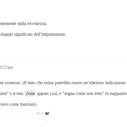
ntemente dalla recentezza.
doppio significato dell’impostazione.
 8:57am
sistesse. (Il fatto che esista potrebbe essere un’ulteriore indicazion
orni” e il mio
/new
appare così, e “segna come non letto” fa riapparir
avvero come funzioni)