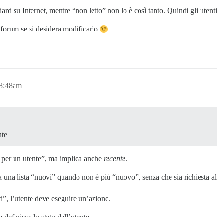
 su Internet, mentre “non letto” non lo è così tanto. Quindi gli utenti
 forum se si desidera modificarlo
 8:48am
nte
 per un utente”, ma implica anche
recente
.
a lista “nuovi” quando non è più “nuovo”, senza che sia richiesta alcu
i”, l’utente deve eseguire un’azione.
o
definisce lo stato dell’utente.