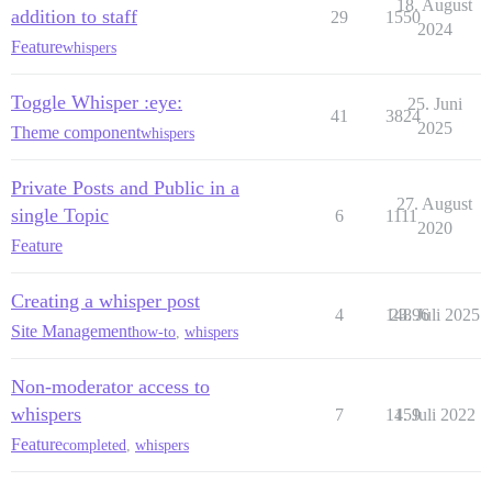
18. August
addition to staff
29
1550
2024
Feature
whispers
Toggle Whisper :eye:
25. Juni
41
3824
2025
Theme component
whispers
Private Posts and Public in a
27. August
single Topic
6
1111
2020
Feature
Creating a whisper post
4
14896
23. Juli 2025
Site Management
how-to
,
whispers
Non-moderator access to
whispers
7
1459
1. Juli 2022
Feature
completed
,
whispers