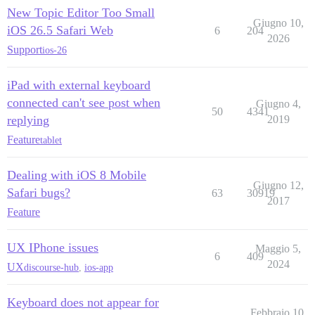
New Topic Editor Too Small
Giugno 10,
iOS 26.5 Safari Web
6
204
2026
Support
ios-26
iPad with external keyboard
connected can't see post when
Giugno 4,
50
4341
replying
2019
Feature
tablet
Dealing with iOS 8 Mobile
Giugno 12,
Safari bugs?
63
30919
2017
Feature
UX IPhone issues
Maggio 5,
6
409
2024
UX
discourse-hub
,
ios-app
Keyboard does not appear for
Febbraio 10,