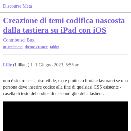
Discourse Meta
Creazione di temi codifica nascosta
dalla tastiera su iPad con iOS
Contribuisci
Bug
,
,
pr-welcome
theme-creator
tablet
Lilly
(Lillian )
1
1 Giugno 2023, 5:55am
non è sicuro se sia risolvibile, ma è piuttosto brutale lavorarci se una
persona deve inserire codice alla fine di qualsiasi CSS esistente -
casella di testo del codice di nascondiglio della tastiera: