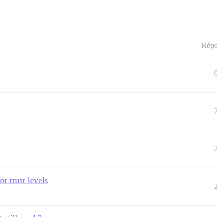
Répo
r trust levels