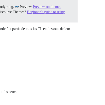
body> tag.
Preview
Preview on theme-
iscourse Themes?
Beginner’s guide to using
onde fait partie de tous les TL en dessous de leur
utilisateurs.