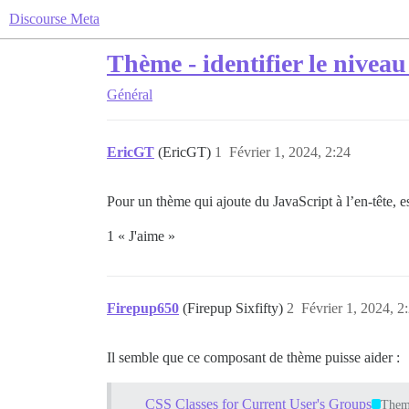
Discourse Meta
Thème - identifier le niveau
Général
EricGT
(EricGT)
1
Février 1, 2024, 2:24
Pour un thème qui ajoute du JavaScript à l’en-tête, est
1 « J'aime »
Firepup650
(Firepup Sixfifty)
2
Février 1, 2024, 2
Il semble que ce composant de thème puisse aider :
CSS Classes for Current User's Groups
Them