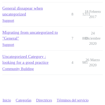
General dissapear when
18 Febrero
uncategorized
8
1213
2017
Support
Migrating from uncategorized to
24
"General"
7
880
Diciembre
2020
Support
Uncategorized Category :
26 Marzo
looking for a good practice
4
981
2020
Community Building
Inicio
Categorías
Directrices
Términos del servicio