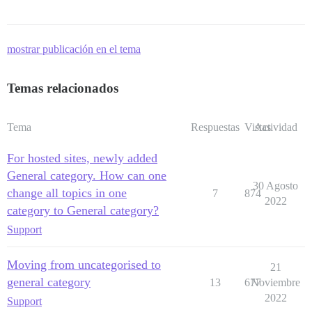
mostrar publicación en el tema
Temas relacionados
Tema
Respuestas
Vistas
Actividad
For hosted sites, newly added
General category. How can one
30 Agosto
change all topics in one
7
874
2022
category to General category?
Support
Moving from uncategorised to
21
general category
13
677
Noviembre
2022
Support