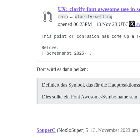
UX: clarify font awesome use in s
main
clarify-setting
←
opened
06:23PM - 13 Nov 23 UTC
aw
This point of confusion has come up a fe
Before:

![Screenshot 2023-
…
Dort wird es dann heißen:
Definiert das Symbol, das für die Hauptreaktions
Dies sollte ein Font Awesome-Symbolname sein,
SouperC
(NotSoSuper)
5
13. November 2023 um 