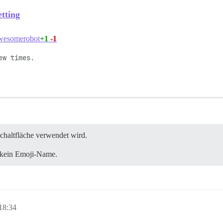
etting
+1
-1
esomerobot
w times. 

schaltfläche verwendet wird.
 kein Emoji-Name.
18:34