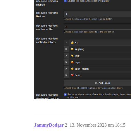
JammyDodger
2
13. November 2023 um 18:15