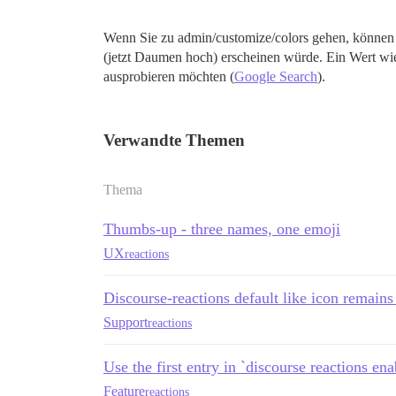
Wenn Sie zu admin/customize/colors gehen, können 
(jetzt Daumen hoch) erscheinen würde. Ein Wert w
ausprobieren möchten (
Google Search
).
Verwandte Themen
Thema
Thumbs-up - three names, one emoji
UX
reactions
Discourse-reactions default like icon remains 
Support
reactions
Use the first entry in `discourse reactions ena
Feature
reactions