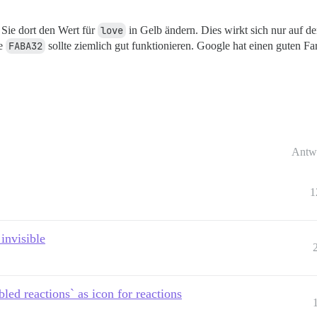
Sie dort den Wert für
love
in Gelb ändern. Dies wirkt sich nur auf d
ie
FABA32
sollte ziemlich gut funktionieren. Google hat einen guten F
Antw
1
invisible
bled reactions` as icon for reactions