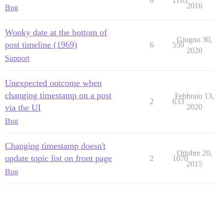
6
1163
2016
Bug
Wonky date at the bottom of
Giugno 30,
post timeline (1969)
6
559
2020
Support
Unexpected outcome when
changing timestamp on a post
Febbraio 13,
2
633
via the UI
2020
Bug
Changing timestamp doesn't
Ottobre 20,
update topic list on front page
2
1070
2015
Bug