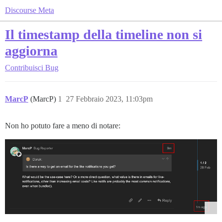
Discourse Meta
Il timestamp della timeline non si
aggiorna
Contribuisci
Bug
MarcP
(MarcP)
1
27 Febbraio 2023, 11:03pm
Non ho potuto fare a meno di notare: