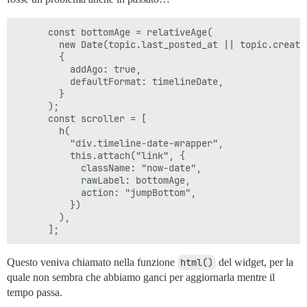
      const bottomAge = relativeAge(

        new Date(topic.last_posted_at || topic.created
        {

          addAgo: true,

          defaultFormat: timelineDate,

        }

      );

      const scroller = [

        h(

          "div.timeline-date-wrapper",

          this.attach("link", {

            className: "now-date",

            rawLabel: bottomAge,

            action: "jumpBottom",

          })

        ),

Questo veniva chiamato nella funzione
html()
del widget, per la
quale non sembra che abbiamo ganci per aggiornarla mentre il
tempo passa.