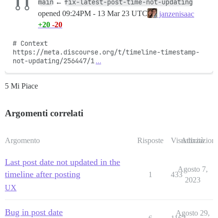
main
fix-latest-post-time-not-updating
←
opened
09:24PM - 13 Mar 23 UTC
janzenisaac
+20
-20
# Context

https://meta.discourse.org/t/timeline-timestamp-
not-updating/256447/1
…
5 Mi Piace
Argomenti correlati
Argomento
Risposte
Visualizzazioni
Attività
Last post date not updated in the
Agosto 7,
timeline after posting
1
433
2023
UX
Bug in post date
Agosto 29,