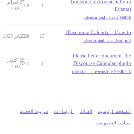
Timezone text (especially in
27 فبراير
89
3
2026
Events)
Feature
calendar-and-events
Discourse Calendar - How to?
15
20 يناير 2025
3588
Support
calendar-and-events
Please better document the
29 أكتوبر
Discourse Calendar plugin
1662
3
2023
Site feedback
calendar-and-events
الصفحة الرئيسية
الفئات
الإرشادات
شروط الخدمة
سياسة الخصوصية