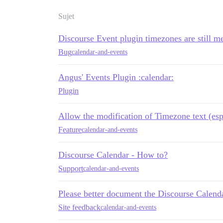
Sujet
Discourse Event plugin timezones are still m
Bug
calendar-and-events
Angus' Events Plugin :calendar:
Plugin
Allow the modification of Timezone text (esp
Feature
calendar-and-events
Discourse Calendar - How to?
Support
calendar-and-events
Please better document the Discourse Calend
Site feedback
calendar-and-events