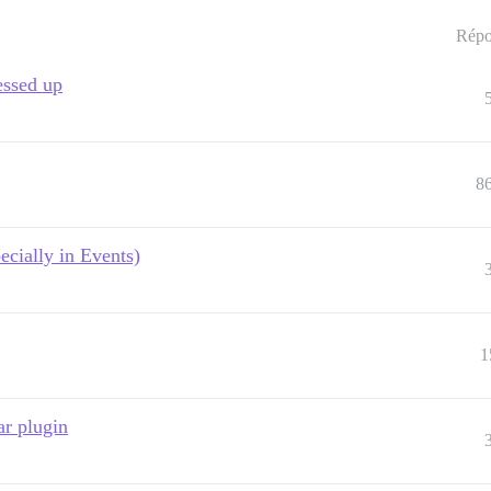
Répo
essed up
8
ecially in Events)
1
ar plugin