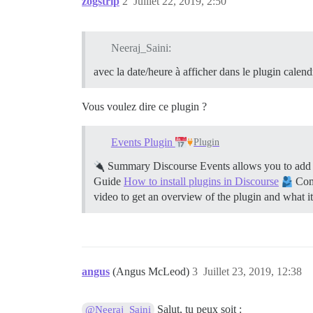
zogstrip
2
Juillet 22, 2019, 2:50
Neeraj_Saini:
avec la date/heure à afficher dans le plugin calend
Vous voulez dire ce plugin ?
Events Plugin
Plugin
Summary Discourse Events allows you to add 
Guide
How to install plugins in Discourse
Comm
video to get an overview of the plugin and what i
angus
(Angus McLeod)
3
Juillet 23, 2019, 12:38
Salut, tu peux soit :
@Neeraj_Saini