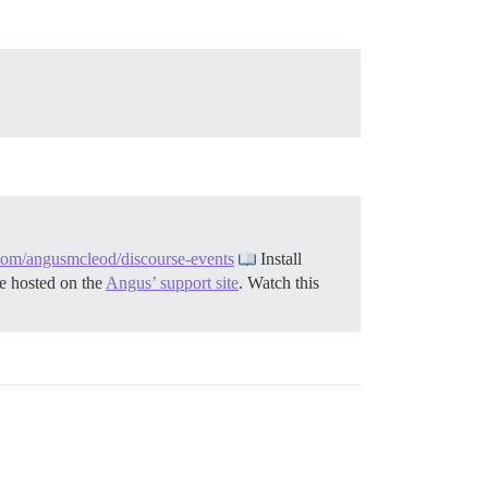
.com/angusmcleod/discourse-events
Install
e hosted on the
Angus’ support site
. Watch this