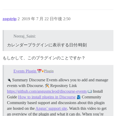
zogstrip
2
2019 年 7 月 22 日午後 2:50
Neeraj_Saini:
カレンダープラグインに表示する日付/時刻
もしかして、このプラグインのことですか？
Events Plugin
Plugin
Summary Discourse Events allows you to add and manage
events with Discourse.
Repository Link
https://github.com/angusmcleod/discourse-events
Install
Guide
How to install plugins in Discourse
Community
Community based support and discussions about this plugin
are hosted on the
Angus’ support site
. Watch this video to get
an overview of the plugin and what it can do. When you’re