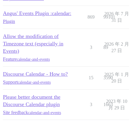
Angus' Events Plugin :calendar:
2026 年 7 月
869
99101
31 日
Plugin
Allow the modification of
Timezone text (especially in
2026 年 2 月
3
89
Events)
27 日
Feature
calendar-and-events
Discourse Calendar - How to?
2025 年 1 月
15
3590
20 日
Support
calendar-and-events
Please better document the
2023 年 10
Discourse Calendar plugin
3
1663
月 29 日
Site feedback
calendar-and-events