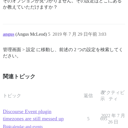
そのオプションが見つかりません。その設定はどこにある
か教えていただけますか？
angus
(Angus McLeod)
5
2019 年 7 月 29 日午前 3:03
管理画面 > 設定 に移動し、前述の 2 つの設定を検索してく
ださい。
関連トピック
表
アクティビ
トピック
返信
示
ティ
Discourse Event plugin
2022 年 7 月
timezones are still messed up
5
695
26 日
Bug
calendar-and-events