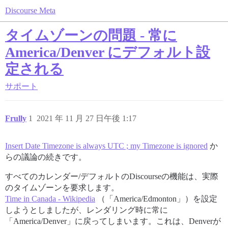
Discourse Meta
タイムゾーンの問題 - 常に
America/Denver にデフォルト設
定される
サポート
Frully
1
2021 年 11 月 27 日午後 1:17
Insert Date Timezone is always UTC ; my Timezone is ignored
か
らの議論の続きです。
すべてのカレンダー/デフォルトのDiscourseの機能は、実際
のタイムゾーンを要求します。
Time in Canada - Wikipedia
（「America/Edmonton」）を設定
しようとしましたが、レンダリング時に常に
「America/Denver」に戻ってしまいます。これは、Denverが