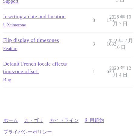
Support
Inserting a date and location
2025 年 10
8
176
月 7 日
UX
timezone
Flip display of timezones
2022 年 2 月
3
1082
16 日
Feature
Default French locale affects
2020 年 12
timezone offset!
1
639
月 4 日
Bug
ホーム
カテゴリ
ガイドライン
利用規約
プライバシーポリシー