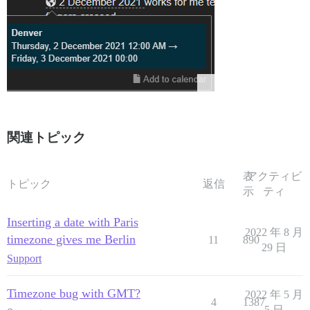
関連トピック
表
アクティビ
トピック
返信
示
ティ
Inserting a date with Paris
2022 年 8 月
timezone gives me Berlin
11
890
29 日
Support
Timezone bug with GMT?
2022 年 5 月
4
1387
5 日