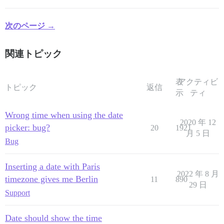
次のページ →
関連トピック
表
アクティビ
トピック
返信
示
ティ
Wrong time when using the date
2020 年 12
picker: bug?
20
1921
月 5 日
Bug
Inserting a date with Paris
2022 年 8 月
timezone gives me Berlin
11
890
29 日
Support
Date should show the time