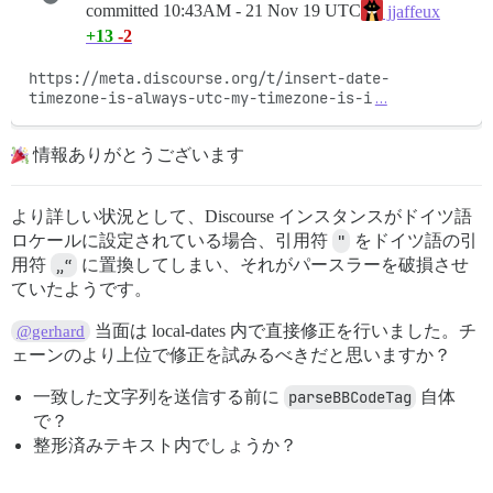
committed
10:43AM - 21 Nov 19 UTC
jjaffeux
+13
-2
https://meta.discourse.org/t/insert-date-
timezone-is-always-utc-my-timezone-is-i
…
情報ありがとうございます
より詳しい状況として、Discourse インスタンスがドイツ語
ロケールに設定されている場合、引用符
"
をドイツ語の引
用符
„“
に置換してしまい、それがパースラーを破損させ
ていたようです。
当面は local-dates 内で直接修正を行いました。チ
@gerhard
ェーンのより上位で修正を試みるべきだと思いますか？
一致した文字列を送信する前に
parseBBCodeTag
自体
で？
整形済みテキスト内でしょうか？