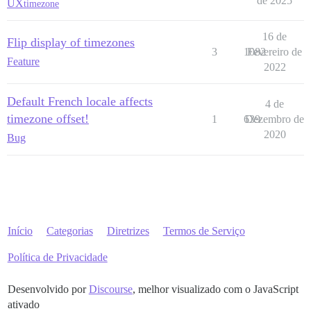
de 2025
UX
timezone
16 de
Flip display of timezones
3
1082
Fevereiro de
Feature
2022
Default French locale affects
4 de
timezone offset!
1
639
Dezembro de
2020
Bug
Início
Categorias
Diretrizes
Termos de Serviço
Política de Privacidade
Desenvolvido por
Discourse
, melhor visualizado com o JavaScript
ativado