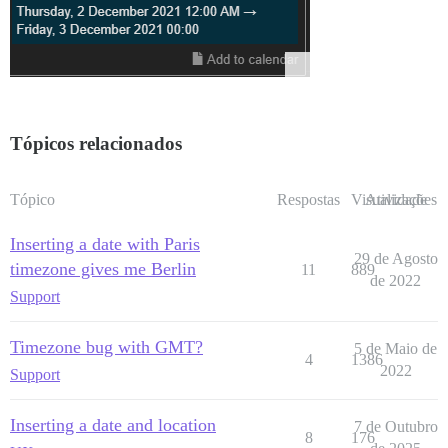
Tópicos relacionados
Tópico
Respostas
Visualizações
Atividade
Inserting a date with Paris
29 de Agosto
timezone gives me Berlin
11
889
de 2022
Support
Timezone bug with GMT?
5 de Maio de
4
1386
2022
Support
Inserting a date and location
7 de Outubro
8
176