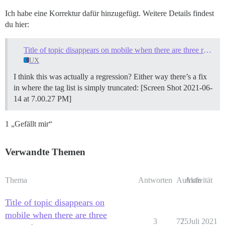
Ich habe eine Korrektur dafür hinzugefügt. Weitere Details findest
du hier:
Title of topic disappears on mobile when there are three rows of tags
UX
I think this was actually a regression? Either way there’s a fix
in where the tag list is simply truncated: [Screen Shot 2021-06-
14 at 7.00.27 PM]
1 „Gefällt mir“
Verwandte Themen
Thema
Antworten
Aufrufe
Aktivität
Title of topic disappears on
mobile when there are three
3
725
7. Juli 2021