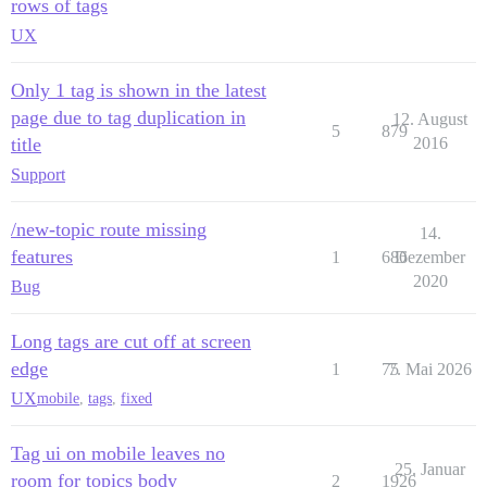
rows of tags
UX
Only 1 tag is shown in the latest
page due to tag duplication in
12. August
5
879
title
2016
Support
/new-topic route missing
14.
features
1
686
Dezember
2020
Bug
Long tags are cut off at screen
edge
1
75
7. Mai 2026
UX
mobile
,
tags
,
fixed
Tag ui on mobile leaves no
25. Januar
room for topics body
2
1926