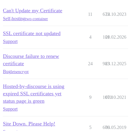
Can't Update my Certificate
11
673
24.10.2023
Self-hosting
two-container
SSL certificate not updated
4
101
20.02.2026
Support
Discourse failure to renew
certificate
24
983
23.12.2025
Bug
letsencrypt
Hosted-by-discourse is using
expired SSL certificates yet
9
1070
01.10.2021
status page is green
Support
Site Down. Please Help!
5
676
03.05.2019