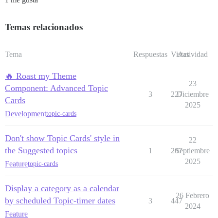
Temas relacionados
Tema
Respuestas
Vistas
Actividad
🔥 Roast my Theme
23
Component: Advanced Topic
3
227
Diciembre
Cards
2025
Development
topic-cards
Don't show Topic Cards' style in
22
the Suggested topics
1
207
Septiembre
2025
Feature
topic-cards
Display a category as a calendar
26 Febrero
by scheduled Topic-timer dates
3
447
2024
Feature