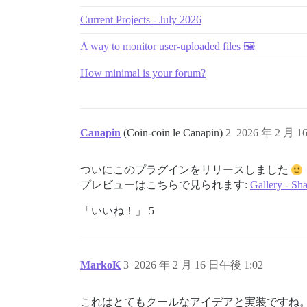
![Topic Gallery grouped pictures|520x500
Current Projects - July 2026
[^1]: 最初のバッチの画像の最後に到達すると
A way to monitor user-uploaded files 🖼️
### トピックからギャラリーへのナビゲーション

How minimal is your forum?
トピックからギャラリーに移動するためのボタンが
- タイムラインの下:

![Topic Gallery timeline button|290x174]
Canapin
(Coin-coin le Canapin)
2
2026 年 2 月 1
- トピックの最後:

![Topic Gallery topic button|295x55](upl
ついにこのプラグインをリリースしました
- 各投稿上（設定で無効にできます）:

プレビューはこちらで見られます:
Gallery - Sha
![Topic Gallery post button|282x61](uplo
:information_source: 投稿から
![image|294x64](upload://o62q1RjF73UHwTb
「いいね！」 5
### ギャラリーURL

ギャラリーのURL構文は通常のトピックと同じですが、`
MarkoK
3
2026 年 2 月 16 日午後 1:02
[`https://canapin.discourse.diy/t/share-
:backhand_index_pointing_down: 

これはとてもクールなアイデアと実装ですね