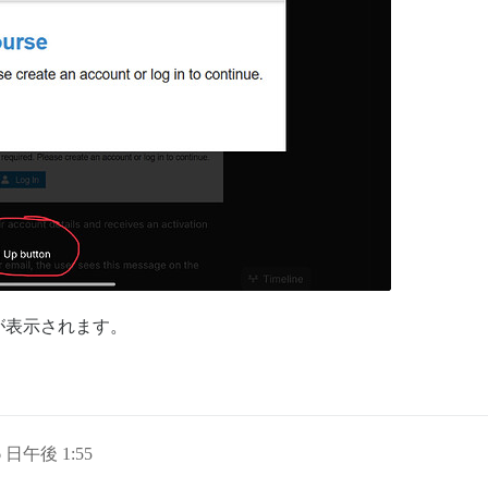
で変更可能）。

|`true`|トピックギャラリープラグインを有効にします。|

group_list|`admins`|トピックギャラリーへのアクセスが許可されているグル
_size`|integer (0–1000)|`64`|ギャラリーに表示される画像
egories`|category_list|`""`|トピックギャラリーが無効に
|boolean|`true`|各投稿内にギャラリーボタンを表示します。|

が表示されます。
6 日午後 1:55