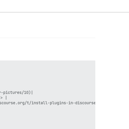
pictures/10)|

 |

.org/t/install-plugins-in-discourse/19157) |
