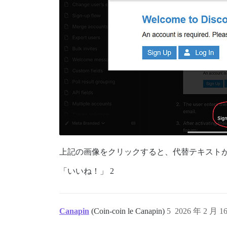
- 小さな画像は表示されません（最小解像度は設定
- 重複する画像は一度だけ表示されます。

- 引用符内の画像は表示されます。

## 設定

|名前|タイプ|デフォルト|説明|

|-|-|-|-|

|`topic_gallery_enabled`|boolean
|`topic_gallery_allowed_groups`|
|`topic_gallery_minimum_image
|`topic_gallery_excluded_cat
|`topic_gallery_post_menu_button`
上記の画像をクリックすると、代替テキスト
「いいね！」 2
Canapin
(Coin-coin le Canapin)
5
2026 年 2 月 1