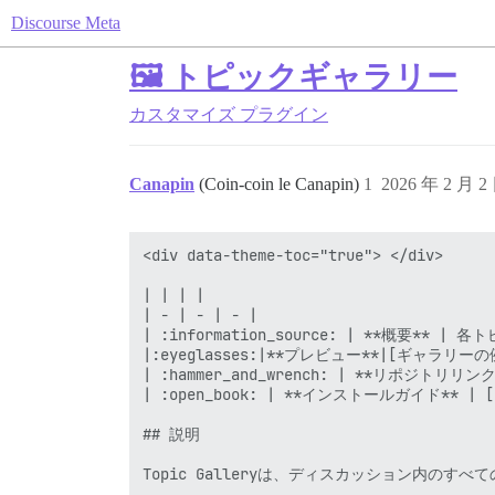
Discourse Meta
🖼️ トピックギャラリー
カスタマイズ
プラグイン
Canapin
(Coin-coin le Canapin)
1
2026 年 2 月 2
<div data-theme-toc="true"> </div>

| | | |

| - | - | - |

| :information_source: | **概要** 
|:eyeglasses:|**プレビュー**|[ギャラリーの例を見る]
| :hammer_and_wrench: | **リポジトリリンク** 
| :open_book: | **インストールガイド** | [D
## 説明

Topic Galleryは、ディスカッション内のす