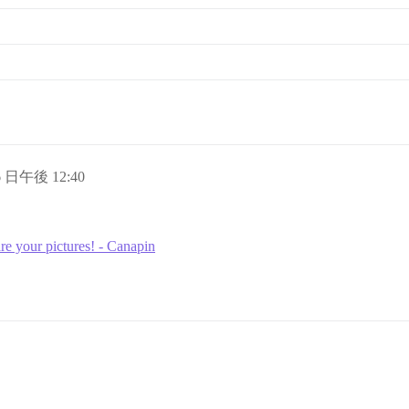
, 75%](upload://w48pBgNYIMlvrctpb7aporHovcG.gif)

、次のバッチが自動的にロードされ、追加されます。

いくつかあります。

(upload://fMid6elKeqCwM2wEjTEdDKlZoEt.png)

6 日午後 12:40
oad://yXwbgXDpGfBdKpwWZW8iv3Xb8D1.png)

re your pictures! - Canapin
ad://wq9MHQ7iKiKsJqrtUf7YkCA4AwT.png)

ギャラリーを開いた場合、ギャラリーはフィルターされ、**この投稿から始ま
7JS5WSUFIDOC.png)

/t/`が`/gallery/`に置き換えられています。

your-pictures/10`](https://canapin.discourse.diy/gallery
。