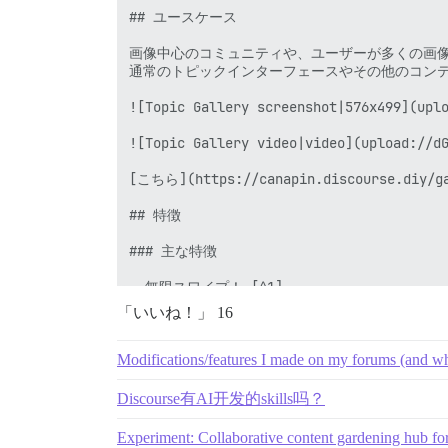
## ユースケース

画像中心のコミュニティや、ユーザーが多くの画像
通常のトピックインターフェースやその他のコンテ
![Topic Gallery screenshot|576x499](uplo
![Topic Gallery video|video](upload://dG
[こちら](https://canapin.discours
## 特徴

### 主な特徴

- 無限スワイプ！ [^1]

「いいね！」 16
- ユーザーと日付のフィルター

- 指定された投稿からギャラリーを開始

- グループ固有のアクセス

Modifications/features I made on my forums (and w
- カテゴリベースの除外

- 現在開いている画像の下にソース投稿へのリン
Discourse有AI开发的skills吗？
  ![Gallery Topic source post link|277x4
- マウスオーバーでグループ化された画像（同じ
Experiment: Collaborative content gardening hub fo