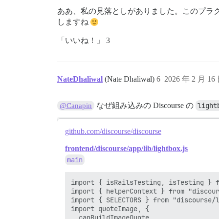
ああ、私の見落としがありました。このプラグイ
しますね
「いいね！」 3
NateDhaliwal
(Nate Dhaliwal)
6
2026 年 2 月 16
なぜ組み込みの Discourse の
light
@Canapin
github.com/discourse/discourse
frontend/discourse/app/lib/lightbox.js
main
import { isRailsTesting, isTesting } f
import { helperContext } from "discour
import { SELECTORS } from "discourse/l
import quoteImage, {

  canBuildImageQuote,
