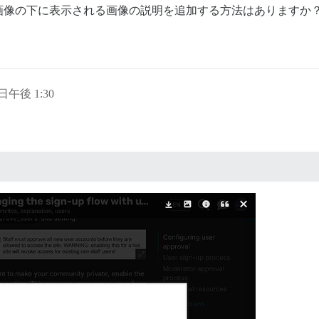
share-your-pictures/10`](https://canapin.discourse.diy/g
画像の下に表示される画像の説明を追加する方法はありますか
share-your-pictures/10.json`](https://canapin.discourse.
び許可されたカテゴリに制限されています。

 日午後 1:30
を持つユーザーに制限されています。

はないもの

ップロード。つまり:

見ることができない場合）
