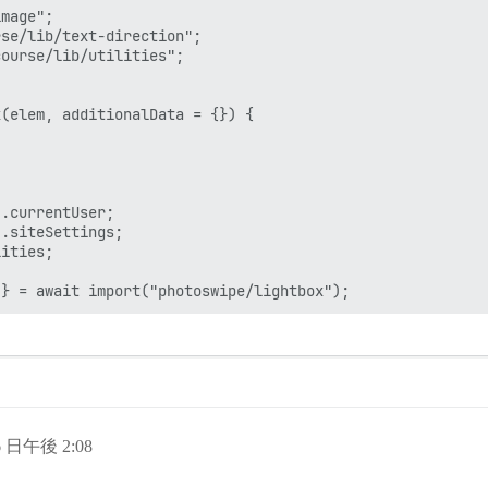
mage";

se/lib/text-direction";

ourse/lib/utilities";



(elem, additionalData = {}) {

.currentUser;

.siteSettings;

ities;

6 日午後 2:08