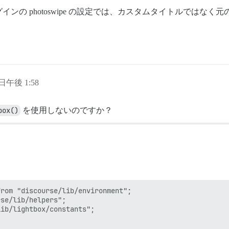
ンの photoswipe の設定では、カスタムタイトルではな
 日午後 1:58
box()
を使用しないのですか？
rom "discourse/lib/environment";

se/lib/helpers";

ib/lightbox/constants";
