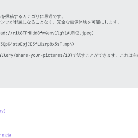
を投稿するカテゴリに最適です。

ンツが邪魔になることなく、完全な画像体験を可能にします。

ad://rit8FPMHdd8fw4emv1lgYiAUMK2.jpeg)

3QpG4stuEpjCE3fLOzrp8x5sF.mp4)

e.diy/gallery/share-your-pictures/10)で試すことが
hy)
クがあり、迷子になることはありません。

0](upload://c2JKX43sjvbia3ok64UTGaRaztj.png)

投稿に属するもの）を表示します。

r meta