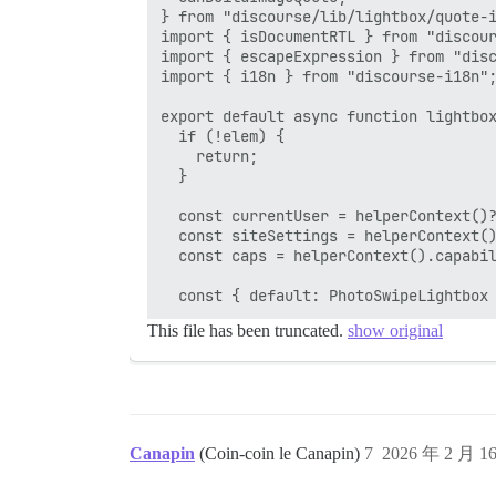
} from "discourse/lib/lightbox/quote-i
import { isDocumentRTL } from "discour
import { escapeExpression } from "disc
import { i18n } from "discourse-i18n";
export default async function lightbox
  if (!elem) {

    return;

  }

  const currentUser = helperContext()?
  const siteSettings = helperContext()
  const caps = helperContext().capabil
This file has been truncated.
show original
Canapin
(Coin-coin le Canapin)
7
2026 年 2 月 1