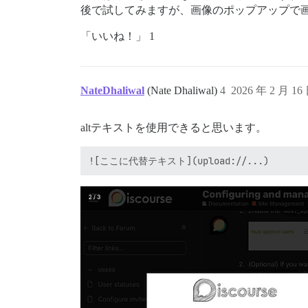
[`https://canapin.discourse.diy/gallery/
後で試してみますが、画像のポップアップで
公開されているJSONエンドポイントもあります。

「いいね！」 1
[`https://canapin.discourse.diy/gallery/
## セキュリティとクエリ

- 機能へのアクセスは、許可されたグループおよ
NateDhaliwal
(Nate Dhaliwal)
4
2026 年 2 月 16
- ギャラリーは、ソーストピックへのアクセス権
アップロードクエリには以下が含まれません。

altテキストを使用できると思います。
- 投稿からの画像の順序は保持されます

- ユーザーがアップロードした画像ではないもの

- カスタム絵文字、アバターなどの投稿への参照で
- 現在のユーザーがアクセス権のない投稿からのア
  - ウィスパー（現在のユーザーがウィスパーを
  - 非表示の投稿

  - 削除された投稿

  - 無視しているユーザーの投稿

## ギャラリーの動作

- ホットリンクされた画像は表示されません。
