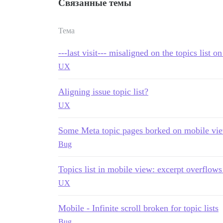
Связанные темы
Тема
---last visit--- misaligned on the topics list o
UX
Aligning issue topic list?
UX
Some Meta topic pages borked on mobile vi
Bug
Topics list in mobile view: excerpt overflow
UX
Mobile - Infinite scroll broken for topic lists
Bug