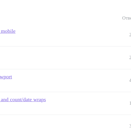
Отв
n mobile
ewport
s and count/date wraps