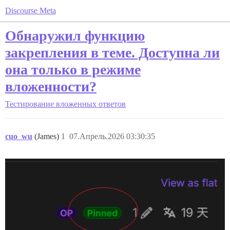
Discourse Meta
Обнаружил функцию
закрепления в теме. Доступна ли
она только в режиме
вложенности?
Тестирование вложенных ответов
cuo_wu
(James)
1
07.Апрель.2026 03:30:35