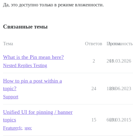
Да, это доступно только в режиме вложенности.
Связанные темы
Тема
Ответов
Просм.
Активность
What is the Pin mean here?
2
261
19.03.2026
Nested Replies Testing
How to pin a post within a
topic?
24
1886
23.06.2023
Support
Unified UI for pinning / banner
topics
15
6631
20.03.2015
Feature
rfc
,
spec