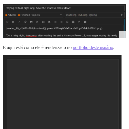
E aqui está como ele é renderizado no
portfólio deste usuário
: