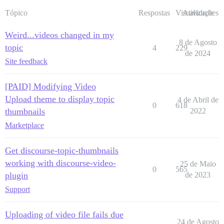
Tópico
Respostas
Visualizações
Atividade
Weird...videos changed in my
8 de Agosto
topic
4
229
de 2024
Site feedback
[PAID] Modifying Video
Upload theme to display topic
4 de Abril de
0
618
thumbnails
2022
Marketplace
Get discourse-topic-thumbnails
working with discourse-video-
25 de Maio
0
565
plugin
de 2023
Support
Uploading of video file fails due
24 de Agosto