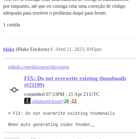
por enquanto, até que eu consiga criar uma correção de código
adequada para resolver o problema daqui para frente.
1 curtida
blake
(Blake Erickson)
6
Abril 21, 2023, 8:05pm
github.com/discourse/discourse
FIX: Do not overwrite existing thumbnails
(#21199)
committed
07:33PM - 21 Apr 23 UTC
+20
-12
oblakeerickson
* FIX: Do not overwrite existing thumbnails

When auto generating video thumbn
…