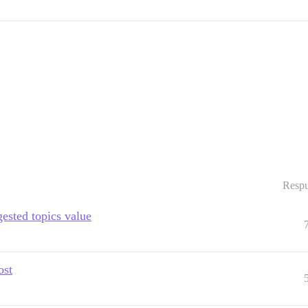
Respu
gested topics value
ost