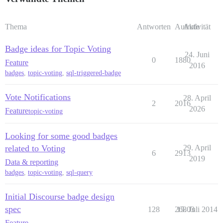
Thema
Antworten
Aufrufe
Aktivität
Badge ideas for Topic Voting
24. Juni
0
1880
Feature
2016
badges
,
topic-voting
,
sql-triggered-badge
Vote Notifications
28. April
2
2016
2026
Feature
topic-voting
Looking for some good badges
related to Voting
29. April
6
2913
2019
Data & reporting
badges
,
topic-voting
,
sql-query
Initial Discourse badge design
spec
128
26803
15. Juli 2014
Feature