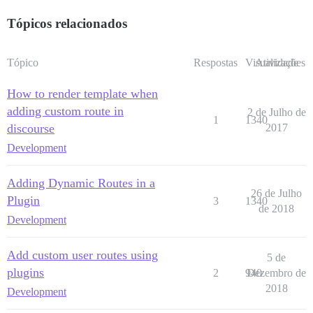
Tópicos relacionados
Tópico
Respostas
Visualizações
Atividade
How to render template when
adding custom route in
2 de Julho de
1
1340
discourse
2017
Development
Adding Dynamic Routes in a
26 de Julho
Plugin
3
1340
de 2018
Development
Add custom user routes using
5 de
plugins
2
940
Dezembro de
2018
Development