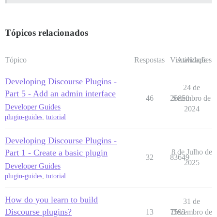
Tópicos relacionados
Tópico
Respostas
Visualizações
Atividade
Developing Discourse Plugins -
24 de
Part 5 - Add an admin interface
46
26850
Setembro de
Developer Guides
2024
plugin-guides
,
tutorial
Developing Discourse Plugins -
Part 1 - Create a basic plugin
8 de Julho de
32
83649
2025
Developer Guides
plugin-guides
,
tutorial
How do you learn to build
31 de
Discourse plugins?
13
7593
Dezembro de