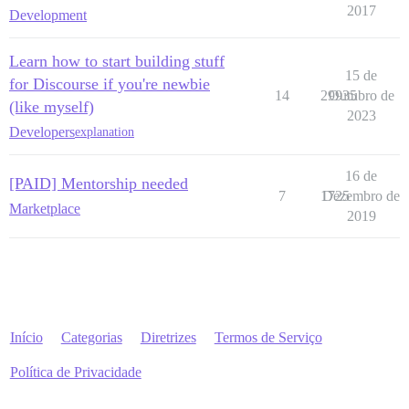
2017
Development
Learn how to start building stuff
15 de
for Discourse if you're newbie
14
29935
Outubro de
(like myself)
2023
Developers
explanation
16 de
[PAID] Mentorship needed
7
1725
Dezembro de
Marketplace
2019
Início
Categorias
Diretrizes
Termos de Serviço
Política de Privacidade