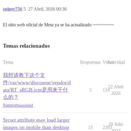
sniper756
5
27 Abril, 2026 00:36
El sitio web oficial de Meta ya se ha actualizado ~~~~~~~~
Temas relacionados
Tema
Respuestas
Vistas
Actividad
我想请教下这个文
件/var/www/discourse/vendor/d
22 Abril
ata/RT_sRGB.icm是用来干什
3
124
2026
么的？
Support
maxmind
Srcset attribute may load larger
20 Julio
images on mobile than desktop
15
2263
2023