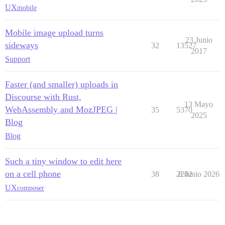
UX
mobile
Mobile image upload turns
23 Junio
sideways
32
13527
2017
Support
Faster (and smaller) uploads in
Discourse with Rust,
13 Mayo
WebAssembly and MozJPEG |
35
5370
2025
Blog
Blog
Such a tiny window to edit here
on a cell phone
38
2202
8 Junio 2026
UX
composer